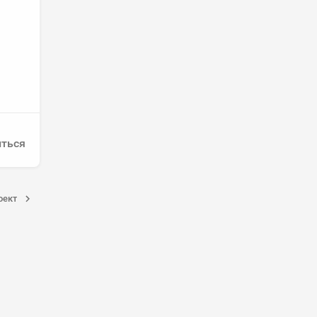
ться
оект