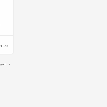
й
ться
оект