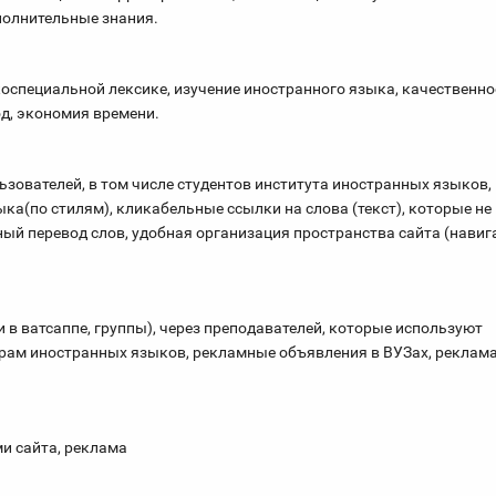
полнительные знания.
коспециальной лексике, изучение иностранного языка, качественно
д, экономия времени.
зователей, в том числе студентов института иностранных языков,
ка(по стилям), кликабельные ссылки на слова (текст), которые не
ный перевод слов, удобная организация пространства сайта (навиг
и в ватсаппе, группы), через преподавателей, которые используют
драм иностранных языков, рекламные объявления в ВУЗах, реклама
и сайта, реклама