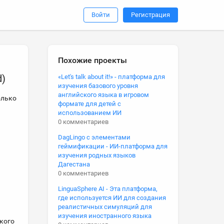
Войти
Регистрация
Похожие проекты
d)
«Let's talk about it!» - платформа для
изучения базового уровня
английского языка в игровом
олько
формате для детей с
использованием ИИ
0 комментариев
DagLingo с элементами
геймификации - ИИ-платформа для
изучения родных языков
Дагестана
0 комментариев
LinguaSphere AI - Эта платформа,
где используется ИИ для создания
реалистичных симуляций для
изучения иностранного языка
кого