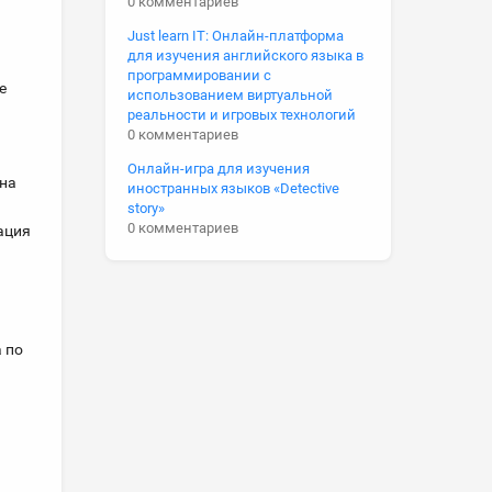
0 комментариев
Just learn IT: Онлайн-платформа
для изучения английского языка в
программировании с
е
использованием виртуальной
реальности и игровых технологий
0 комментариев
Онлайн-игра для изучения
 на
иностранных языков «Detective
story»
0 комментариев
ация
 по