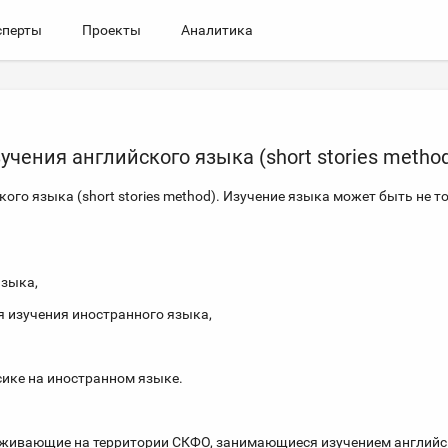
сперты
Проекты
Аналитика
учения английского языка (short stories metho
ого языка (short stories method). Изучение языка может быть не т
языка,
 изучения иностранного языка,
сике на иностранном языке.
роживающие на территории СКФО, занимающиеся изучением английс