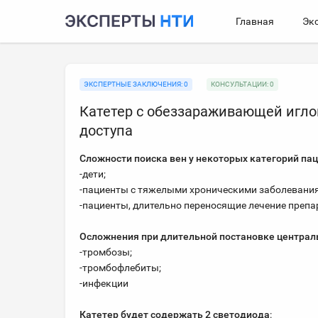
Главная
Эк
ЭКСПЕРТНЫЕ ЗАКЛЮЧЕНИЯ: 0
КОНСУЛЬТАЦИИ: 0
Катетер с обеззараживающей игло
доступа
Сложности поиска вен у некоторых категорий па
-дети;
-пациенты с тяжелыми хроническими заболевани
-пациенты, длительно переносящие лечение преп
Осложнения при длительной постановке централ
-тромбозы;
-тромбофлебиты;
-инфекции
Катетер будет содержать 2 светодиода
: