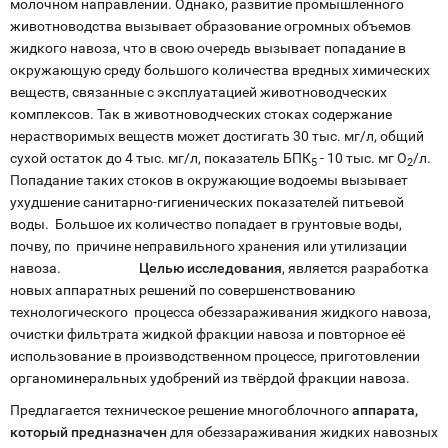
молочном направлении. Однако, развитие промышленного
животноводства вызывает образование огромных объемов
жидкого навоза, что в свою очередь вызывает попадание в
окружающую среду большого количества вредных химических
веществ, связанные с эксплуатацией животноводческих
комплексов. Так в животноводческих стоках содержание
неpаствоpимых веществ может достигать 30 тыс. мг/л, общий
сухой остаток до 4 тыс. мг/л, показатель БПК
- 10 тыс. мг O
/л.
5
2
Попадание таких стоков в окружающие водоемы вызывает
ухудшение санитаpно-гигиенических показателей питьевой
воды. Большое их количество попадает в грунтовые воды,
почву, по причине неправильного хранения или утилизации
навоза.
Целью исследования
, является разработка
новых аппаратных решений по совершенствованию
технологического процесса обеззараживания жидкого навоза,
очистки фильтрата жидкой фракции навоза и повторное её
использование в производственном процессе, приготовлении
органоминеральных удобрений из твёрдой фракции навоза.
Предлагается техническое решение многоблочного
аппарата,
который предназначен
для обеззараживания жидких навозных