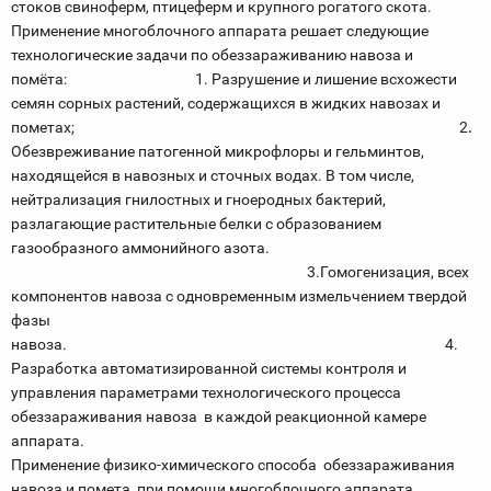
стоков свиноферм, птицеферм и крупного рогатого скота.
Применение многоблочного аппарата решает следующие
технологические задачи по обеззараживанию навоза и
помёта: 1. Разрушение и лишение всхожести
семян сорных растений, содержащихся в жидких навозах и
пометах; 2
.
Обезвреживание патогенной микрофлоры и гельминтов,
находящейся в навозных и сточных водах. В том числе,
нейтрализация гнилостных и гноеродных бактерий,
разлагающие растительные белки с образованием
газообразного аммонийного азота.
3.Гомогенизация, всех
компонентов навоза с одновременным измельчением твердой
фазы
навоза. 4.
Разработка автоматизированной системы контроля и
управления параметрами технологического процесса
обеззараживания навоза в каждой реакционной камере
аппарата.
Применение физико-химического способа обеззараживания
навоза и помета, при помощи многоблочного аппарата,