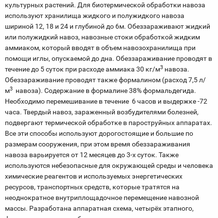
культурных растений. Для биотермической обработки навоза
используют хранилища жидкого и полужидкого навоза
шириной 12, 18 и 24 и глубиной до 6м. Обеззараживают жидкий
или полужидкий навоз, навозные стоки обработкой жидким
аммиаком, который вводят в объем навозохранилища при
помощи иглы, опускаемой до дна. Обеззараживание проводят в
3
течение до 5 суток при расходе аммиака 30 кг/м
навоза.
Обеззараживание проводят также формалином (расход 7,5 л/
3
м
навоза). Содержание в формалине 38% формальдегида.
Необходимо перемешивание в течение 6 часов и выдержке -72
часа. Твердый навоз, зараженный возбудителями болезней,
подвергают термической обработке в пароструйных аппаратах.
Все эти способы используют дорогостоящие и большие по
размерам сооружения, при этом время обеззараживания
навоза варьируется от 12 месяцев до 3-х суток. Также
используются небезопасные для окружающей среды и человека
химические реагентов и используемых энергетических
ресурсов, транспортных средств, которые тратятся на
неоднократное внутриплощадочное перемещение навозной
массы. Разработана аппаратная схема, четырёх этапного,