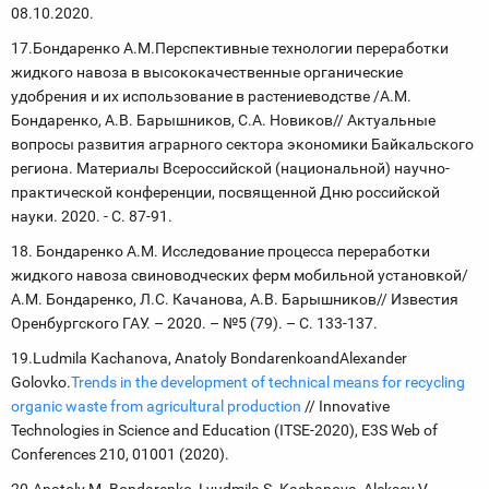
08.10.2020.
17.Бондаренко А.М.Перспективные технологии переработки
жидкого навоза в высококачественные органические
удобрения и их использование в растениеводстве /А.М.
Бондаренко, А.В. Барышников, С.А. Новиков// Актуальные
вопросы развития аграрного сектора экономики Байкальского
региона. Материалы Всероссийской (национальной) научно-
практической конференции, посвященной Дню российской
науки. 2020. - С. 87-91.
18. Бондаренко А.М. Исследование процесса переработки
жидкого навоза свиноводческих ферм мобильной установкой/
А.М. Бондаренко, Л.С. Качанова, А.В. Барышников// Известия
Оренбургского ГАУ. – 2020. – №5 (79). – С. 133-137.
19.Ludmila Kachanova, Anatoly BondarenkoandAlexander
Golovko.
Trends in the development of technical means for recycling
organic waste from agricultural production
// Innovative
Technologies in Science and Education (ITSE-2020), E3S Web of
Conferences 210, 01001 (2020).