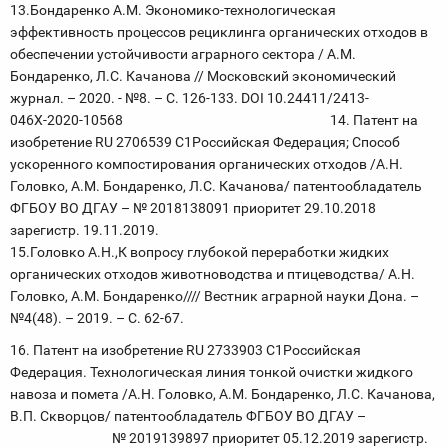
13.Бондаренко А.М. Экономико-технологическая
эффективность процессов рециклинга органических отходов в
обеспечении устойчивости аграрного сектора / А.М.
Бондаренко, Л.С. Качанова // Московский экономический
журнал. – 2020. - №8. – С. 126-133. DOI 10.24411/2413-
046Х-2020-10568 14. Патент на
изобретение RU 2706539 C1Российская Федерация; Способ
ускоренного компостирования органических отходов /А.Н.
Головко, А.М. Бондаренко, Л.С. Качанова/ патентообладатель
ФГБОУ ВО ДГАУ – № 2018138091 приоритет 29.10.2018
зарегистр. 19.11.2019.
15.Головко А.Н.,К вопросу глубокой переработки жидких
органических отходов животноводства и птицеводства/ А.Н.
Головко, А.М. Бондаренко//// Вестник аграрной науки Дона. –
№4(48). – 2019. – С. 62-67.
16. Патент на изобретение RU 2733903 C1Российская
Федерация. Технологическая линия тонкой очистки жидкого
навоза и помета /А.Н. Головко, А.М. Бондаренко, Л.С. Качанова,
В.П. Скворцов/ патентообладатель ФГБОУ ВО ДГАУ –
№ 2019139897 приоритет 05.12.2019 зарегистр.