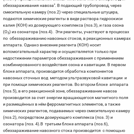
обеззараживания навоза". В подающий трубопровод, через
смесительную камеру (поз.2) через специальные штуцера,
подаются химические реагенты в виде раствора гидроокиси
калия (КОН) из дозирующего комплекса (поз.3), и газа озона
(О
) из озонатора (поз.4). Эти реагенты, участвуют в процессах
3
по обеззараживанию навозных стоков, в реакционных камерах
аппарата. Однако внесение реагента (КОН) носит
вспомогательный характер и осуществляется только при
недостижении параметров обеззараживания с применением
комбинированного воздействия озона и кавитации. В первом
блоке аппарата, производится обработка компонентов
навозных сточных вод методом ультразвуковой кавитации и
при помощи химических реагентов. Во втором блоке аппарата
(поз.5), в его реакционной зоне, обеззараживание навоза
производится за счет энергии вращающегося магнитного поля
и размещённых в нём ферромагнитных элементов, а также
химических реагентов, подаваемых через смесительную камеру
(поз.2), посредством дозирующего комплекса (поз. 3) и
озонатора (поз. 4).В третьем блоке аппарата (поз.6),
обеззараживание навозного стока производится с помощью