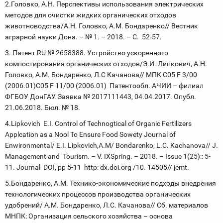
2.Головко, А.Н. Перспективы использования электрических
методов для очистки жидких органических отходов
животноводства/А.Н. Головко, А.М. Бондаренко// Вестник
аграрной науки Дона. – № 1. – 2018. – С. 52-57.
3. Патент RU № 2658388. Устройство ускоренного
компостирования органических отходов/Э.И. Липкович, А.Н.
Головко, А.М. Бондаренко, Л.С Качанова// МПК С05 F 3/00
(2006.01)С05 F 11/00 (2006.01) Патентообл. АЧИИ – филиал
ФГБОУ ДонГАУ. Заявка № 2017111443, 04.04.2017. Опубл.
21.06.2018. Бюл. № 18.
4.Lipkovich E.I. Control of Technogtical of Organic Fertilizers
Applcation as a Nool To Ensure Food Sowety Journal of
Enwironmental/ E.I. Lipkovich,A.M/ Bondarenko, L.C. Kachanova// J.
Management and Tourism. – V. IХSpring. – 2018. – Issue 1(25):: 5-
11. Journal DOI, pp 5-11 http: dx.doi.org /10. 14505// jemt.
5.Бондаренко, А.М. Технико-экономические подходы внедрения
технологических процессов производства органических
удобрений/ А.М. Бондаренко, Л.С. Качанова// Сб. материалов
МНПК: Организация сельского хозяйства – основа