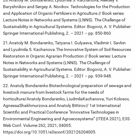
20.Anatoly M. Bondarenko, Lyudmila S. Kachanova, Aleksey V.
Baryshnikov аnd Sergey A. Novikov. Technologies for the Production
and Application of Organic Fertilizers in Agriculture // Book series:
Lecture Notes in Networks and Systems (LNNS). The Challenge of
Sustainability in Agricultural Systems. Editor: Bogoviz, A. V. Publisher:
Springer International Publishing, 2. – 2021 – pp. 850-860
21.Anatoly M. Bondarenko, Tatyana I. Gulyaeva, Vladimir I. Savkin
and Lyudmila S. Kachanova.The Innovative System of Soil Resources
Restoration in Organic Agrarian Production // Book series: Lecture
Notes in Networks and Systems (LNNS). The Challenge of
Sustainability in Agricultural Systems. Editor: Bogoviz, A. V. Publisher:
Springer International Publishing, 2. – 2021 – pp. 939-948.
22. Anatoly Bondarenko Biotechnological preparation of sewage and
livestock manure from livestock farms for the needs of
horticulture/Anatoly Bondarenko, LiudmilaKachanova, Yuri Kolosov,
AgnessaShakhmurzova and Anatoly Bittirov// 1st International
Scientific and Practical Conference “lnnovative Technologies in
Environmental Engineering and Agroecosystems” (ITEEA 2021), E3S
Web Conf. Volume 262, 2021, 04005.
https://doi.org/10.1051/e3sconf/202126204005.