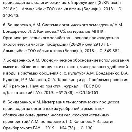
производства экологически чистой продукции» (28-29 июня
2918 г.). - Алмалыбак: ТОО «Асыл кiтан» (Баснаjui), 2018. – С.
340-343.
6. Бондаренко, А.М. Система органического земледелия/ А.М.
Бондаренко, Л.С. Качанова// Сб. материалов МНПК:
Организация сельского хозяйства – основа производстьва
экологически чистой продукции» (28-29 июня 2918 г.). -
Алмалыбак: ТОО «Асыл кiтан» (Баснаjui), 2018. – С. 349-352.
7.Бондаренко, А.М. Экономическое обоснование использования
смесителей животноводческих стоков, минеральных удобрений
и воды в системах орошения с.-х. культур/ А.М. Бондаренко, В.А.
Рудаков, Р.Р. Мазанов, С. А. Тарасьянц и др. Проблемы развития
АПК региона. Научно-практич. журнал. ФГБОУ ВО
«Дагестанский ГАУ» 2019. –№ 2(38). – С.145-151.
8. Бондаренко, А.М. Интеграция технологических процессов
производства органических удобрений и ремонтно-
обслуживающей деятельности сельскохозяйственных
предприятий/ А.М. Бондаренко, Л.С Качанова// Известия
Оренбургского ГАУ. – 2019. – №4 (78). – С. 130-