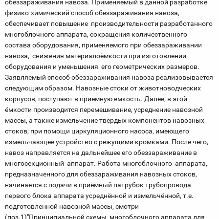
обеззараживания навоза. Применяемый в данной разработке
физико-химический способ обеззараживания навоза,
обеспечивает повышение производительности разработанного
многоблочного аппарата, сокращения количественного
состава оборудования, применяемого при обеззараживании
навоза, снижения материалоёмкости при изготовлении
оборудования и уменьшения его геометрических размеров.
Заявляемый способ обеззараживания навоза реализовывается
следующим образом. Навозные стоки от животноводческих
корпусов, поступают в приемную емкость. Далее, в этой
ёмкости производится перемешивание, усреднение навозной
массы, а также измельчение твердых компонентов навозных
стоков, при помощи циркуляционного насоса, имеющего
измельчающее устройство с режущими кромками. После чего,
навоз направляется на дальнейшее его обеззараживание в
многосекционный аппарат. Работа многоблочного аппарата,
предназначенного для обеззараживания навозных стоков,
начинается с подачи в приёмный патрубок трубопровода
первого блока аппарата усреднённой и измельчённой, т.е.
подготовленной навозной массы, смотри
(поз.1)"Принципиальной схемы многоблочного аппарата для