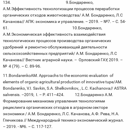
134. 9.Бондаренко,
А.М.Эффективность технологизации процессов переработки
органических отходов животноводства/ А.М. Бондаренко, Л.С
Качанова// АПК: экономика и управление. – 2019. – №7. – С. 54-
61. 10.Бондаренко,
А.М.Экономическая эффективность взаимодействия
технологических процессов производства органических
удобрений и ремонтно-обслуживающей деятельности
сельскохозяйственных предприятий/ А.М. Бондаренко, Л.С
Качанова// Вестник аграрной науки. – Орловский ГАУ, 2019. –
№ 4 (79). – С. 89-96.
11.BondarenkoАМ. Approachs to the economic evaluation of
elements of organic agricultural production of innovative tupе/АМ.
Bondarenko, V.I. Savkin, S.A. Shelkovnikov, , L.C. Kachanova// ASTRA
salvensis. –2019, I. – P. 411–424. 12.Бондаренко А.М.
Формирование механизма управления технологиями
рециклинга органических отходов в аграрном секторе
экономики / А.М. Бондаренко, Л.С. Качанова, А.Ф. Рева, Н.А.
Глечикова // Международный технико-экономический журнал.
– 2019. - №6. – С. 117-127.