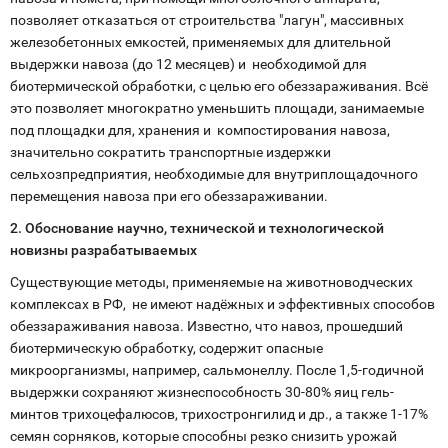
позволяет отказаться от строительства "лагун", массивных
железобетонных емкостей, применяемых для длительной
выдержки навоза (до 12 месяцев) и необходимой для
биотермической обработки, с целью его обеззараживания. Всё
это позволяет многократно уменьшить площади, занимаемые
под площадки для, хранения и компостирования навоза,
значительно сократить транспортные издержки
сельхозпредприятия, необходимые для внутриплощадочного
перемещения навоза при его обеззараживании.
2. Обоснование научно, технической и технологической
новизны разрабатываемых
Существующие методы, применяемые на животноводческих
комплексах в РФ, не имеют надёжных и эффективных способов
обеззараживания навоза. Известно, что навоз, прошедший
биотермическую обработку, содержит опасные
микроорганизмы, например, сальмонеллу. После 1,5-годичной
выдержки сохраняют жизнеспособность 30-80% яиц гель­
минтов трихоцефалюсов, трихостронгилид и др., а также 1-17%
семян сорняков, которые спо­собны резко снизить урожай