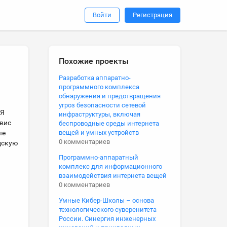
Войти
Регистрация
Похожие проекты
Разработка аппаратно-
программного комплекса
обнаружения и предотвращения
угроз безопасности сетевой
ИЯ
инфраструктуры, включая
вис
беспроводные среды интернета
ые
вещей и умных устройств
0 комментариев
дскую
Программно-аппаратный
комплекс для информационного
взаимодействия интернета вещей
0 комментариев
Умные Кибер-Школы – основа
технологического суверенитета
России. Синергия инженерных