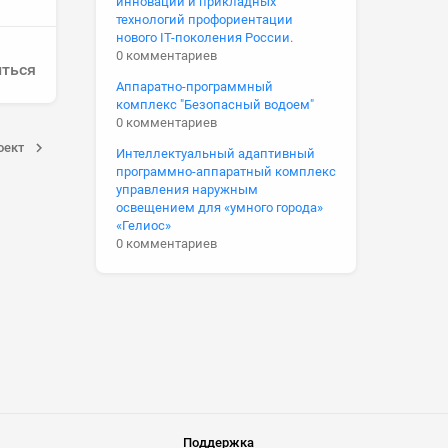
инноваций и прикладных
технологий профориентации
нового IT-поколения России.
0 комментариев
ться
Аппаратно-программный
комплекс "Безопасный водоем"
0 комментариев
оект
Интеллектуальный адаптивный
программно-аппаратный комплекс
управления наружным
освещением для «умного города»
«Гелиос»
0 комментариев
Поддержка