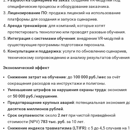
Разработка сценариев на заказ
: создание VR-модулей под
специфические процессы и оборудование заказчика.
Лицензирование ПО
: продажа лицензий на использование
платформы для создания и запуска сценариев.
Аренда тренажёров
: для компаний, которые хотят
протестировать технологию или проводят разовые обучения.
Интеграция с системами обучения
: внедрение VR-модулей в
существующие программы подготовки персонала.
Консультации и поддержка
: услуги по обновлению сценариев,
техническому сопровождению и анализу результатов обучения
Экономический эффект
Снижение затрат на обучение
: до
100 000 руб./мес
за счёт
сокращения расходов на инструктажи и полигоны.
Уменьшение штрафов за нарушения охраны труда
: экономия
от
50 000 руб./нарушение
.
Предотвращение крупных аварий
: потенциальная экономия д
десятков миллионов рублей
.
Срок окупаемости
: около
2 лет
при чистой приведённой
стоимости (NPV)
783 тыс. руб.
за 10 лет.
Снижение индекса травматизма (LTIFR)
: с 5 до 4,5 случаев на 