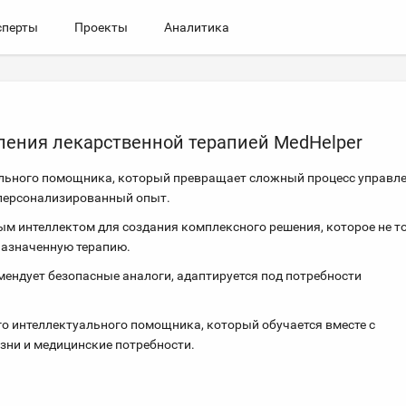
сперты
Проекты
Аналитика
ения лекарственной терапией MedHelper
уального помощника, который превращает сложный процесс управл
 персонализированный опыт.
м интеллектом для создания комплексного решения, которое не т
 назначенную терапию.
мендует безопасные аналоги, адаптируется под потребности
о интеллектуального помощника, который обучается вместе с
изни и медицинские потребности.