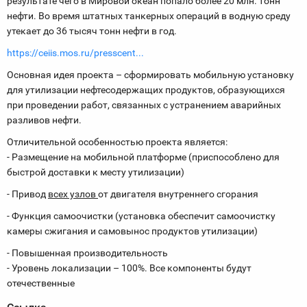
результате чего в Мировой океан попало более 20 млн. тонн
нефти. Во время штатных танкерных операций в водную среду
утекает до 36 тысяч тонн нефти в год.
https://ceiis.mos.ru/presscent...
Основная идея проекта – сформировать мобильную установку
для утилизации нефтесодержащих продуктов, образующихся
при проведении работ, связанных с устранением аварийных
разливов нефти.
Отличительной особенностью проекта является:
- Размещение на мобильной платформе (приспособлено для
быстрой доставки к месту утилизации)
- Привод
всех узлов
от двигателя внутреннего сгорания
- Функция самоочистки (установка обеспечит самоочистку
камеры сжигания и самовынос продуктов утилизации)
- Повышенная производительность
- Уровень локализации – 100%. Все компоненты будут
отечественные