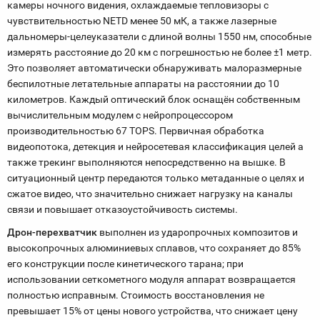
камеры ночного видения, охлаждаемые тепловизоры с
чувствительностью NETD менее 50 мК, а также лазерные
дальномеры-целеуказатели с длиной волны 1550 нм, способные
измерять расстояние до 20 км с погрешностью не более ±1 метр.
Это позволяет автоматически обнаруживать малоразмерные
беспилотные летательные аппараты на расстоянии до 10
километров. Каждый оптический блок оснащён собственным
вычислительным модулем с нейропроцессором
производительностью 67 TOPS. Первичная обработка
видеопотока, детекция и нейросетевая классификация целей а
также трекинг выполняются непосредственно на вышке. В
ситуационный центр передаются только метаданные о целях и
сжатое видео, что значительно снижает нагрузку на каналы
связи и повышает отказоустойчивость системы.
Дрон-перехватчик
выполнен из ударопрочных композитов и
высокопрочных алюминиевых сплавов, что сохраняет до 85%
его конструкции после кинетического тарана; при
использовании сеткометного модуля аппарат возвращается
полностью исправным. Стоимость восстановления не
превышает 15% от цены нового устройства, что снижает цену