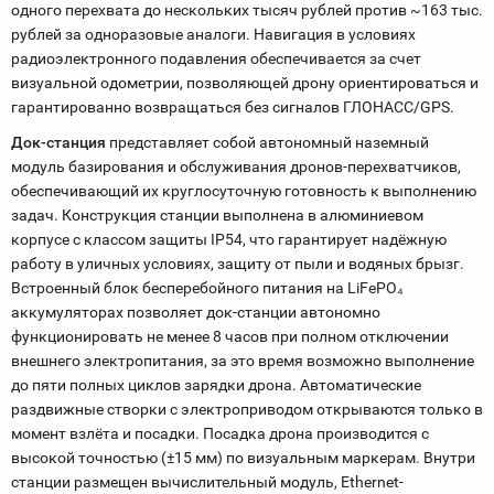
одного перехвата до нескольких тысяч рублей против ~163 тыс.
рублей за одноразовые аналоги. Навигация в условиях
радиоэлектронного подавления обеспечивается за счет
визуальной одометрии, позволяющей дрону ориентироваться и
гарантированно возвращаться без сигналов ГЛОНАСС/GPS.
Док-станция
представляет собой автономный наземный
модуль базирования и обслуживания дронов-перехватчиков,
обеспечивающий их круглосуточную готовность к выполнению
задач. Конструкция станции выполнена в алюминиевом
корпусе с классом защиты IP54, что гарантирует надёжную
работу в уличных условиях, защиту от пыли и водяных брызг.
Встроенный блок бесперебойного питания на LiFePO₄
аккумуляторах позволяет док-станции автономно
функционировать не менее 8 часов при полном отключении
внешнего электропитания, за это время возможно выполнение
до пяти полных циклов зарядки дрона. Автоматические
раздвижные створки с электроприводом открываются только в
момент взлёта и посадки. Посадка дрона производится с
высокой точностью (±15 мм) по визуальным маркерам. Внутри
станции размещен вычислительный модуль, Ethernet-