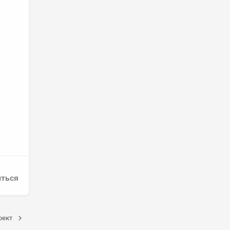
ться
оект