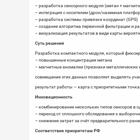
– разработка сенсорного модуля (метан + магнит
– интеграция с носителем (дрон/наземная платфо
– разработка системы привязки координат (GPS)
– создание алгоритма первичной фильтрации и р
– визуализация результатов в виде карты вероят
Суть решения
Разработка компактного модуля, который фиксир
– повышенные концентрации метана
– магнитные аномалии (признаки металлических 
совмещение этих данных позволяет выделять уча
результат работы — карта с приоритетными точка
Инновационность
– комбинирование нескольких типов сенсоров в 
– переход от сплошного обследования к выборочн
– снижение затрат за счёт предварительного ран
Соответствие приоритетам РФ