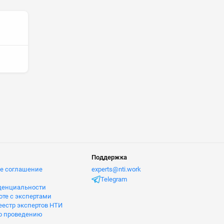
Поддержка
е соглашение
experts@nti.work
Telegram
денциальности
оте с экспертами
естр экспертов НТИ
о проведению