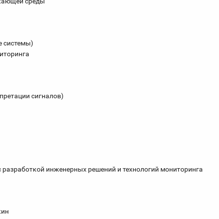
ужающей среды
е системы)
ниторинга
рпретации сигналов)
н с разработкой инженерных решений и технологий мониторинга
жин