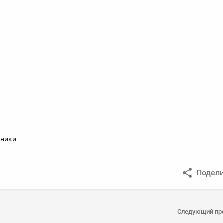
оники
Подели
Следующий пр