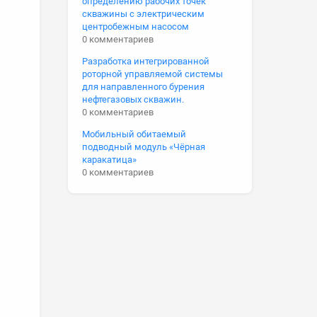
определению рабочих точек
скважины с электрическим
центробежным насосом
0 комментариев
Разработка интегрированной
роторной управляемой системы
для направленного бурения
нефтегазовых скважин.
0 комментариев
Мобильный обитаемый
подводный модуль «Чёрная
каракатица»
0 комментариев