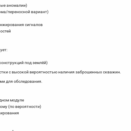
ные аномалии)
рма/переносной вариант)
анжирования сигналов
ностей
ует:
конструкций под землёй)
стки с высокой вероятностью наличия заброшенных скважин.
ми для обследования.
одном модуле
ому (по вероятности)
жирования