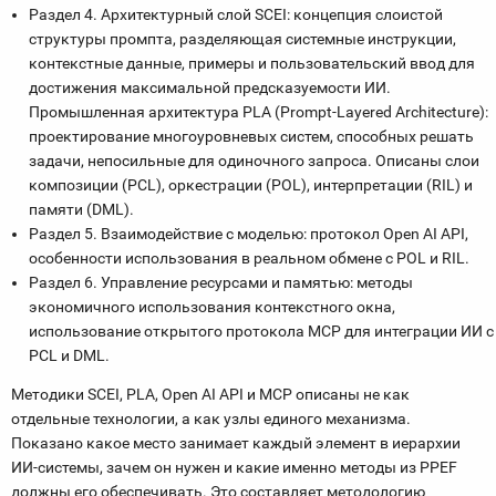
Раздел 4. Архитектурный слой SCEI: концепция слоистой
структуры промпта, разделяющая системные инструкции,
контекстные данные, примеры и пользовательский ввод для
достижения максимальной предсказуемости ИИ.
Промышленная архитектура PLA (Prompt-Layered Architecture):
проектирование многоуровневых систем, способных решать
задачи, непосильные для одиночного запроса. Описаны слои
композиции (PCL), оркестрации (POL), интерпретации (RIL) и
памяти (DML).
Раздел 5. Взаимодействие с моделью: протокол Open AI API,
особенности использования в реальном обмене с POL и RIL.
Раздел 6. Управление ресурсами и памятью: методы
экономичного использования контекстного окна,
использование открытого протокола MCP для интеграции ИИ с
PCL и DML.
Методики SCEI, PLA, Open AI API и MCP описаны не как
отдельные технологии, а как узлы единого механизма.
Показано какое место занимает каждый элемент в иерархии
ИИ-системы, зачем он нужен и какие именно методы из PPEF
должны его обеспечивать. Это составляет методологию