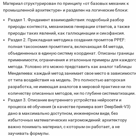
Материал структурирован по принципу «от базовых механик к
промышленной архитектуре» и разделен на логические блоки:
Раздел 1. Фундамент взаимодействия: подробный разбор
природы контекста, механизмов генерации ответов, а также
природы таких явлений, как галлюцинации и сикофансия.
Раздел 2. Прикладная методика создания промптов PPEF:
полная таксономия промптинга, включающая 44 метода,
объединенных в единую систему координат. Описаны границы
применимости, ограничения и эталонные примеры для каждог
метода. Условно это можно представить как аналог таблицы
Менделеева: каждый метод занимает свое место в зависимост
от типа воздействия на модель. Это полностью авторская
разработка, не имеющая аналогов в мировой практике ни по
количеству описанных методов, ни по глубине систематизации.
Раздел 3. Описание внутреннего устройства нейросети и
процесса её обучения (в качестве примера взят DeepSeek-V3)
дано в максимально доступном, инженерном виде, без
избыточных математических нагромождений: архитектору
важно понимать материал, с которым он работает, а не
заучивать формулы.