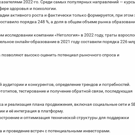
оказателями 2022-го. Среди самых популярных направлений — курс
фере здоровья и психологии.
адии активного роста и фактически только формируется, при этом 
 составило порядка 248 %, а доля в общем объеме рынка образован
ом исследовании компании «Нетология» в 2022 году, траты взросло
ительное онлайн-образование в 2021 году составили порядка 226 мл
а позволяют высоко оценить потенциал рыночного спроса и
й аудитории и конкурентов, определение трендов и потребностей.
рототипов, тестирование и получение обратной связи, последующая
тка и реализация плана продвижения, включая социальные сети и S
ии и её интеграция в платформу.
Построение и оптимизация технической структуры для поддержки
ка и проведение встреч с потенциальными инвесторами.