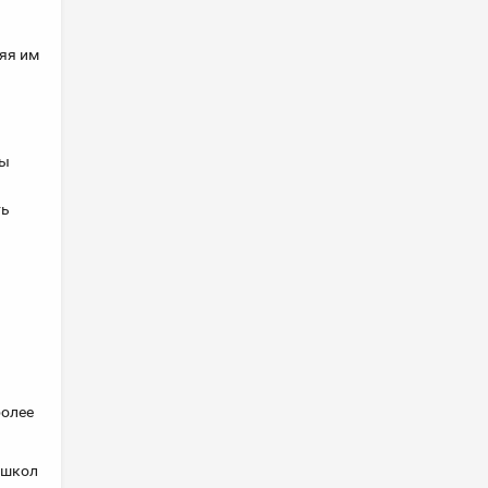
яя им
ны
ть
более
-школ