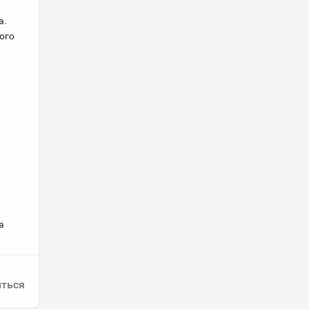
а.
ого
а
ться