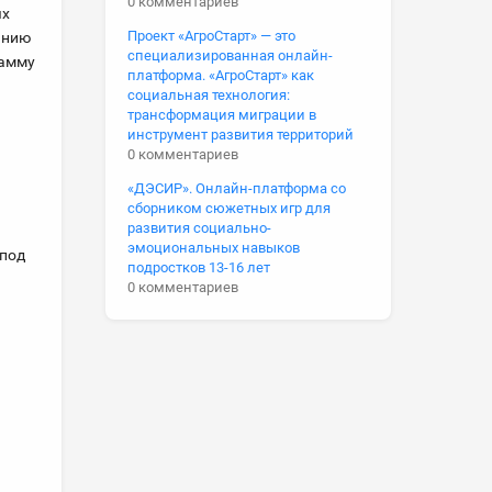
0 комментариев
ых
Проект «АгроСтарт» — это
анию
специализированная онлайн-
рамму
платформа. «АгроСтарт» как
социальная технология:
трансформация миграции в
инструмент развития территорий
0 комментариев
«ДЭСИР». Онлайн-платформа со
сборником сюжетных игр для
развития социально-
эмоциональных навыков
 под
подростков 13-16 лет
0 комментариев