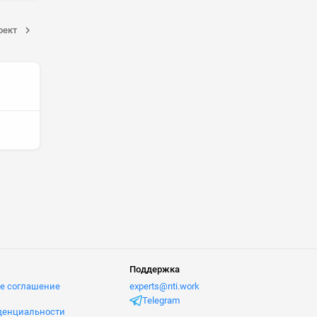
оект
Поддержка
е соглашение
experts@nti.work
Telegram
денциальности