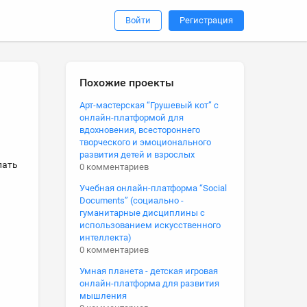
Войти
Регистрация
Похожие проекты
Арт-мастерская “Грушевый кот” с
онлайн-платформой для
вдохновения, всестороннего
творческого и эмоционального
развития детей и взрослых
лать
0 комментариев
Учебная онлайн-платформа “Social
Documents” (социально -
гуманитарные дисциплины с
использованием искусственного
интеллекта)
0 комментариев
Умная планета - детская игровая
онлайн-платформа для развития
мышления