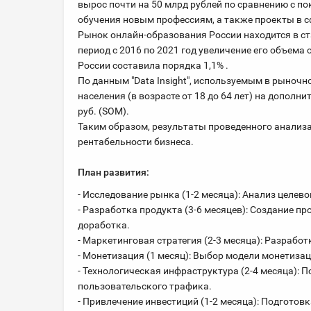
вырос почти на 50 млрд рублей по сравнению с п
обучения новым профессиям, а также проекты в с
Рынок онлайн-образования России находится в ст
период с 2016 по 2021 год увеличение его объема
России составила порядка 1,1% .
По данным "Data Insight", используемым в рыночн
населения (в возрасте от 18 до 64 лет) на дополн
руб. (SOM).
Таким образом, результаты проведенного анализ
рентабельности бизнеса.
План развития:
- Исследование рынка (1-2 месяца): Анализ целево
- Разработка продукта (3-6 месяцев): Создание п
доработка.
- Маркетинговая стратегия (2-3 месяца): Разрабо
- Монетизация (1 месяц): Выбор модели монетизац
- Технологическая инфраструктура (2-4 месяца): 
пользовательского трафика.
- Привлечение инвестиций (1-2 месяца): Подготов