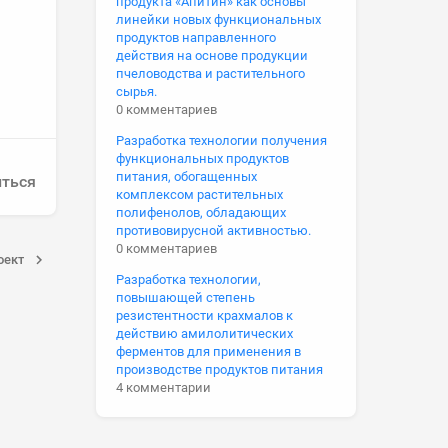
продукта «Апитин» как основы
линейки новых функциональных
продуктов направленного
действия на основе продукции
пчеловодства и растительного
сырья.
0 комментариев
Разработка технологии получения
функциональных продуктов
питания, обогащенных
ться
комплексом растительных
полифенолов, обладающих
противовирусной активностью.
0 комментариев
оект
Разработка технологии,
повышающей степень
резистентности крахмалов к
действию амилолитических
ферментов для применения в
производстве продуктов питания
4 комментарии